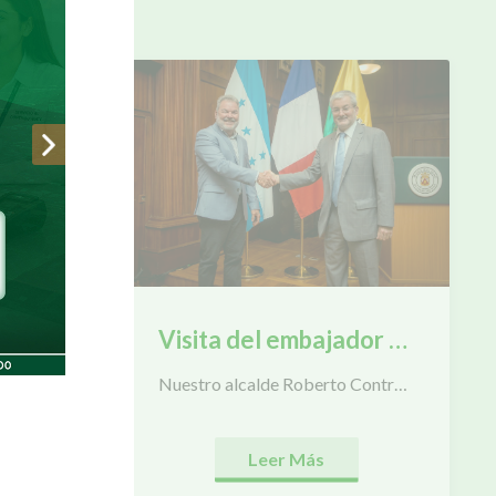
AQUÍ!
Municipalidad de San Pedro Sula impulsa junto a Kolau y SENPRENDE que los negocios sampedranos creen su tienda en línea con IA gratis en 1 minuto
Visita del embajador de Francia en Honduras
Nuestro alcalde Roberto Contreras recibió la visita del honorable embajador de Francia en Honduras, el señor Cédric Prieto, a quien compartió los avances en materia de salud, educación técnica y obras que contribuyen en el desarrollo de San Pedro Sula.
Leer Más