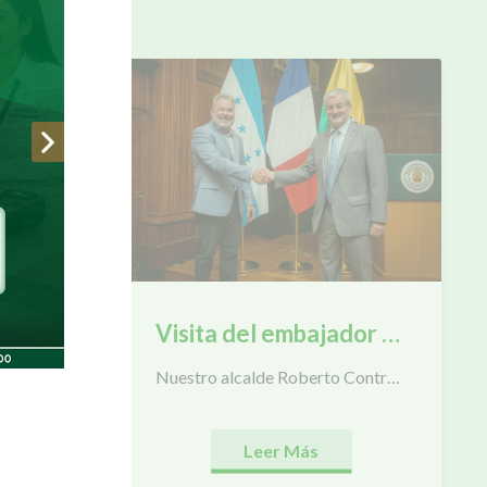
AQUÍ!
Municipalidad de San Pedro Sula impulsa junto a Kolau y SENPRENDE que los negocios sampedranos creen su tienda en línea con IA gratis en 1 minuto
Visita del embajador de Francia en Honduras
Nuestro alcalde Roberto Contreras recibió la visita del honorable embajador de Francia en Honduras, el señor Cédric Prieto, a quien compartió los avances en materia de salud, educación técnica y obras que contribuyen en el desarrollo de San Pedro Sula.
Leer Más