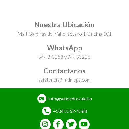
Nuestra Ubicación
Mall Galerías del Valle, sótano 1 Oficina 101
WhatsApp
9443-3253 y 94433228
Contactanos
asistencia@mdmsps.com
info@sanpedrosula.hn
+504 2552-1588