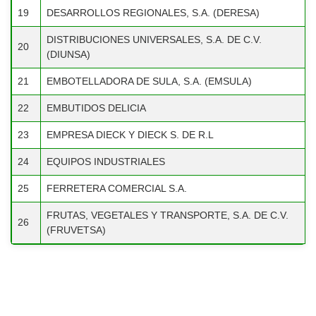
19
DESARROLLOS REGIONALES, S.A. (DERESA)
DISTRIBUCIONES UNIVERSALES,
20
DISTRIBUCIONES UNIVERSALES, S.A. DE C.V.
S.A. DE C.V. (DIUNSA)
20
(DIUNSA)
EMBOTELLADORA DE SULA, S.A.
21
21
EMBOTELLADORA DE SULA, S.A. (EMSULA)
(EMSULA)
22
EMBUTIDOS DELICIA
22
EMBUTIDOS DELICIA
23
EMPRESA DIECK Y DIECK S. DE R.L
EMPRESA DIECK Y DIECK S. DE
23
R.L
24
EQUIPOS INDUSTRIALES
24
EQUIPOS INDUSTRIALES
25
FERRETERA COMERCIAL S.A.
25
FERRETERA COMERCIAL S.A.
FRUTAS, VEGETALES Y TRANSPORTE, S.A. DE C.V.
26
(FRUVETSA)
FRUTAS, VEGETALES Y
26
TRANSPORTE, S.A. DE C.V.
(FRUVETSA)