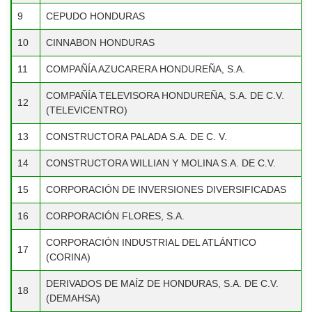
12
HONDUREÑA, S.A. DE C.V.
9
CEPUDO HONDURAS
(TELEVICENTRO)
10
CINNABON HONDURAS
CONSTRUCTORA PALADA S.A. DE
13
C. V.
11
COMPAÑÍA AZUCARERA HONDUREÑA, S.A.
CONSTRUCTORA WILLIAN Y
COMPAÑÍA TELEVISORA HONDUREÑA, S.A. DE C.V.
14
12
MOLINA S.A. DE C.V.
(TELEVICENTRO)
CORPORACIÓN DE INVERSIONES
13
CONSTRUCTORA PALADA S.A. DE C. V.
15
DIVERSIFICADAS
14
CONSTRUCTORA WILLIAN Y MOLINA S.A. DE C.V.
16
CORPORACIÓN FLORES, S.A.
15
CORPORACIÓN DE INVERSIONES DIVERSIFICADAS
CORPORACIÓN INDUSTRIAL DEL
17
ATLÁNTICO (CORINA)
16
CORPORACIÓN FLORES, S.A.
DERIVADOS DE MAÍZ DE
CORPORACIÓN INDUSTRIAL DEL ATLÁNTICO
17
18
HONDURAS, S.A. DE C.V.
(CORINA)
(DEMAHSA)
DERIVADOS DE MAÍZ DE HONDURAS, S.A. DE C.V.
18
DESARROLLOS REGIONALES, S.A.
(DEMAHSA)
19
(DERESA)