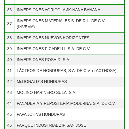
36
INVERSIONES AGRICOLA JK-NANA BANANA
INGENIERÍA EN PRODUCTOS DE
34
CONCRETO (CONHSA PAYHSA, S.
INVERSIONES MATERIALES S. DE R.L. DE C.V.
A.)
37
(INVEMA)
35
INVERSIONES CELAQUE S.A.
38
INVERSIONES NUEVOS HORIZONTES
INVERSIONES AGRICOLA JK-NANA
36
39
INVERSIONES PICADELLI, S.A. DE C.V.
BANANA
40
INVERSIONES ROSHID, S.A.
INVERSIONES MATERIALES S. DE
37
R.L. DE C.V. (INVEMA)
41
LÁCTEOS DE HONDURAS, S.A. DE C.V. (LACTHOSA)
INVERSIONES NUEVOS
38
42
McDONALD´S HONDURAS
HORIZONTES
43
MOLINO HARINERO SULA, S.A.
INVERSIONES PICADELLI, S.A. DE
39
C.V.
44
PANADERÍA Y REPOSTERÍA MODERNA, S.A. DE C.V.
40
INVERSIONES ROSHID, S.A.
45
PAPA JOHNS HONDURAS
LÁCTEOS DE HONDURAS, S.A. DE
46
PARQUE INDUSTRIAL ZIP SAN JOSE
41