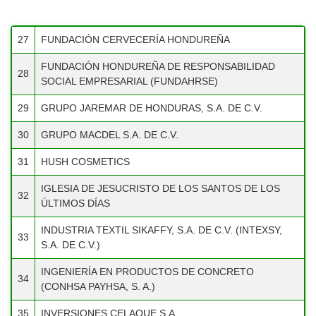
27
FUNDACIÓN CERVECERÍA HONDUREÑA
FUNDACIÓN CERVECERÍA
FUNDACIÓN HONDUREÑA DE RESPONSABILIDAD
27
28
HONDUREÑA
SOCIAL EMPRESARIAL (FUNDAHRSE)
FUNDACIÓN HONDUREÑA DE
29
GRUPO JAREMAR DE HONDURAS, S.A. DE C.V.
28
RESPONSABILIDAD SOCIAL
30
GRUPO MACDEL S.A. DE C.V.
EMPRESARIAL (FUNDAHRSE)
31
HUSH COSMETICS
GRUPO JAREMAR DE HONDURAS,
29
S.A. DE C.V.
IGLESIA DE JESUCRISTO DE LOS SANTOS DE LOS
32
ÚLTIMOS DÍAS
30
GRUPO MACDEL S.A. DE C.V.
INDUSTRIA TEXTIL SIKAFFY, S.A. DE C.V. (INTEXSY,
31
HUSH COSMETICS
33
S.A. DE C.V.)
IGLESIA DE JESUCRISTO DE LOS
32
INGENIERÍA EN PRODUCTOS DE CONCRETO
SANTOS DE LOS ÚLTIMOS DÍAS
34
(CONHSA PAYHSA, S. A.)
INDUSTRIA TEXTIL SIKAFFY, S.A.
33
35
INVERSIONES CELAQUE S.A.
DE C.V. (INTEXSY, S.A. DE C.V.)