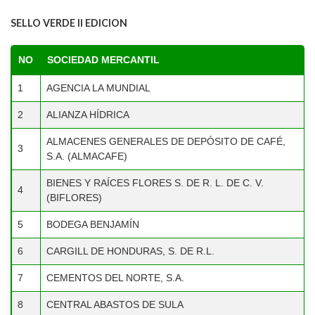
3
DEPÓSITO DE CAFÉ, S.A.
SELLO VERDE II EDICION
(ALMACAFE)
BIENES Y RAÍCES FLORES S. DE
4
NO
SOCIEDAD MERCANTIL
R. L. DE C. V. (BIFLORES)
1
AGENCIA LA MUNDIAL
5
BODEGA BENJAMÍN
2
ALIANZA HÍDRICA
CARGILL DE HONDURAS, S. DE
6
R.L.
ALMACENES GENERALES DE DEPÓSITO DE CAFÉ,
3
S.A. (ALMACAFE)
7
CEMENTOS DEL NORTE, S.A.
BIENES Y RAÍCES FLORES S. DE R. L. DE C. V.
8
CENTRAL ABASTOS DE SULA
4
(BIFLORES)
9
CEPUDO HONDURAS
5
BODEGA BENJAMÍN
10
CINNABON HONDURAS
6
CARGILL DE HONDURAS, S. DE R.L.
COMPAÑÍA AZUCARERA
11
7
CEMENTOS DEL NORTE, S.A.
HONDUREÑA, S.A.
8
CENTRAL ABASTOS DE SULA
COMPAÑÍA TELEVISORA