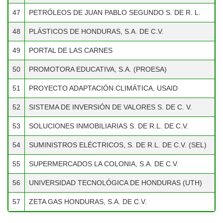
C.V. (LACTHOSA)
47
PETRÓLEOS DE JUAN PABLO SEGUNDO S. DE R. L.
42
McDONALD´S HONDURAS
48
PLÁSTICOS DE HONDURAS, S.A. DE C.V.
43
MOLINO HARINERO SULA, S.A.
49
PORTAL DE LAS CARNES
PANADERÍA Y REPOSTERÍA
44
MODERNA, S.A. DE C.V.
50
PROMOTORA EDUCATIVA, S.A. (PROESA)
45
PAPA JOHNS HONDURAS
51
PROYECTO ADAPTACIÓN CLIMÁTICA, USAID
46
PARQUE INDUSTRIAL ZIP SAN JOSE
52
SISTEMA DE INVERSIÓN DE VALORES S. DE C. V.
PETRÓLEOS DE JUAN PABLO
53
SOLUCIONES INMOBILIARIAS S. DE R.L. DE C.V.
47
SEGUNDO S. DE R. L.
54
SUMINISTROS ELÉCTRICOS, S. DE R.L. DE C.V. (SEL)
PLÁSTICOS DE HONDURAS, S.A. DE
48
55
SUPERMERCADOS LA COLONIA, S.A. DE C.V.
C.V.
56
UNIVERSIDAD TECNOLÓGICA DE HONDURAS (UTH)
49
PORTAL DE LAS CARNES
57
ZETA GAS HONDURAS, S.A. DE C.V.
PROMOTORA EDUCATIVA, S.A.
50
(PROESA)