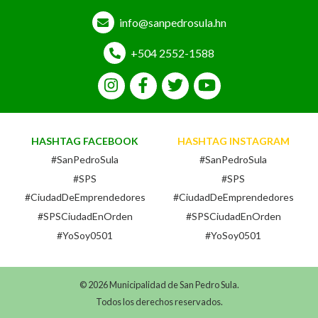
info@sanpedrosula.hn
+504 2552-1588
HASHTAG FACEBOOK
HASHTAG INSTAGRAM
#SanPedroSula
#SanPedroSula
#SPS
#SPS
#CiudadDeEmprendedores
#CiudadDeEmprendedores
#SPSCiudadEnOrden
#SPSCiudadEnOrden
#YoSoy0501
#YoSoy0501
© 2026 Municipalidad de San Pedro Sula.
Todos los derechos reservados.