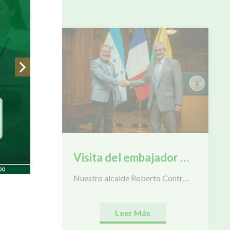
AQUÍ!
Municipalidad de San Pedro Sula impulsa junto a Kolau y SENPRENDE que los negocios sampedranos creen su tienda en línea con IA gratis en 1 minuto
Visita del embajador de Francia en Honduras
Nuestro alcalde Roberto Contreras recibió la visita del honorable embajador de Francia en Honduras, el señor Cédric Prieto, a quien compartió los avances en materia de salud, educación técnica y obras que contribuyen en el desarrollo de San Pedro Sula.
Leer Más