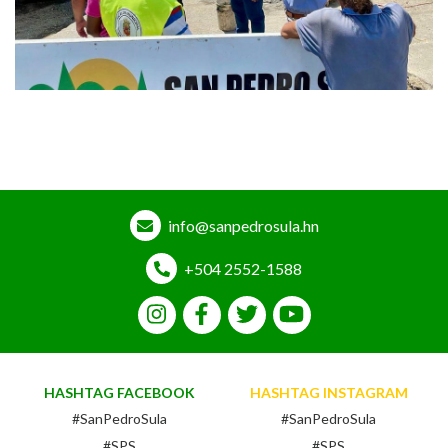
info@sanpedrosula.hn
+504 2552-1588
HASHTAG FACEBOOK
HASHTAG INSTAGRAM
#SanPedroSula
#SanPedroSula
#SPS
#SPS