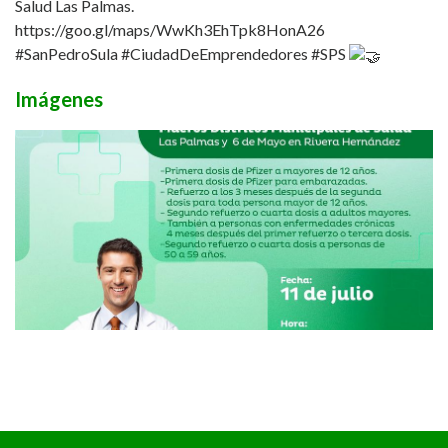
Salud Las Palmas.
https://goo.gl/maps/WwKh3EhTpk8HonA26
#SanPedroSula
#CiudadDeEmprendedores
#SPS
Imágenes