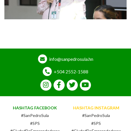
info@sanpedrosula.hn
+504 2552-1588
HASHTAG FACEBOOK
HASHTAG INSTAGRAM
#SanPedroSula
#SanPedroSula
#SPS
#SPS
#CiudadDeEmprendedores
#CiudadDeEmprendedores