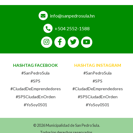
info@sanpedrosula.hn
+504 2552-1588
HASHTAG FACEBOOK
HASHTAG INSTAGRAM
#SanPedroSula
#SanPedroSula
#SPS
#SPS
#CiudadDeEmprendedores
#CiudadDeEmprendedores
#SPSCiudadEnOrden
#SPSCiudadEnOrden
#YoSoy0501
#YoSoy0501
© 2026 Municipalidad de San Pedro Sula.
Todos los derechos reservados.