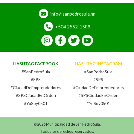
info@sanpedrosula.hn
+504 2552-1588
HASHTAG FACEBOOK
HASHTAG INSTAGRAM
#SanPedroSula
#SanPedroSula
#SPS
#SPS
#CiudadDeEmprendedores
#CiudadDeEmprendedores
#SPSCiudadEnOrden
#SPSCiudadEnOrden
#YoSoy0501
#YoSoy0501
© 2026 Municipalidad de San Pedro Sula.
Todos los derechos reservados.