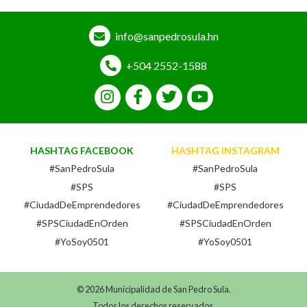
info@sanpedrosula.hn
+504 2552-1588
HASHTAG FACEBOOK
HASHTAG INSTAGRAM
#SanPedroSula
#SanPedroSula
#SPS
#SPS
#CiudadDeEmprendedores
#CiudadDeEmprendedores
#SPSCiudadEnOrden
#SPSCiudadEnOrden
#YoSoy0501
#YoSoy0501
© 2026 Municipalidad de San Pedro Sula.
Todos los derechos reservados.