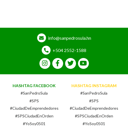
info@sanpedrosula.hn
+504 2552-1588
HASHTAG FACEBOOK
HASHTAG INSTAGRAM
#SanPedroSula
#SanPedroSula
#SPS
#SPS
#CiudadDeEmprendedores
#CiudadDeEmprendedores
#SPSCiudadEnOrden
#SPSCiudadEnOrden
#YoSoy0501
#YoSoy0501