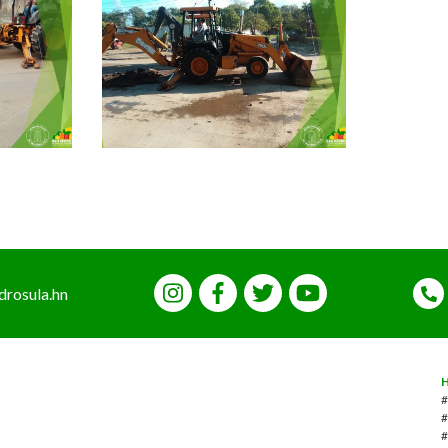
drosula.hn
#
#
#