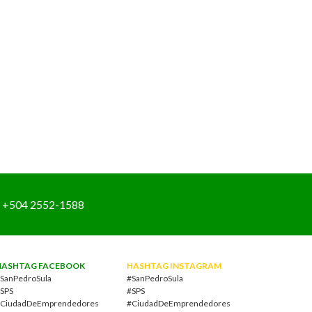
+504 2552-1588
HASHTAG FACEBOOK
HASHTAG INSTAGRAM
SanPedroSula
#SanPedroSula
SPS
#SPS
CiudadDeEmprendedores
#CiudadDeEmprendedores