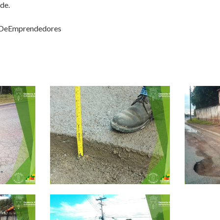
de.
dDeEmprendedores