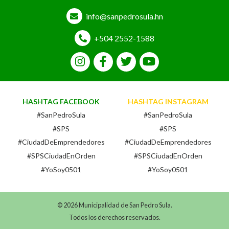
info@sanpedrosula.hn
+504 2552-1588
HASHTAG FACEBOOK
HASHTAG INSTAGRAM
#SanPedroSula
#SanPedroSula
#SPS
#SPS
#CiudadDeEmprendedores
#CiudadDeEmprendedores
#SPSCiudadEnOrden
#SPSCiudadEnOrden
#YoSoy0501
#YoSoy0501
© 2026 Municipalidad de San Pedro Sula.
Todos los derechos reservados.