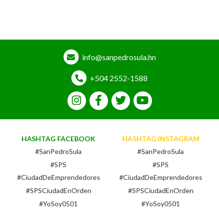
info@sanpedrosula.hn
+504 2552-1588
HASHTAG FACEBOOK
HASHTAG INSTAGRAM
#SanPedroSula
#SanPedroSula
#SPS
#SPS
#CiudadDeEmprendedores
#CiudadDeEmprendedores
#SPSCiudadEnOrden
#SPSCiudadEnOrden
#YoSoy0501
#YoSoy0501