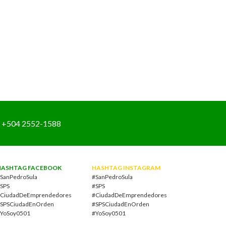
+504 2552-1588
HASHTAG FACEBOOK
HASHTAG INSTAGRAM
SanPedroSula
#SanPedroSula
SPS
#SPS
CiudadDeEmprendedores
#CiudadDeEmprendedores
SPSCiudadEnOrden
#SPSCiudadEnOrden
YoSoy0501
#YoSoy0501