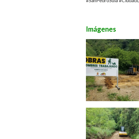
#SanPedroSula
#Ciudad
Imágenes