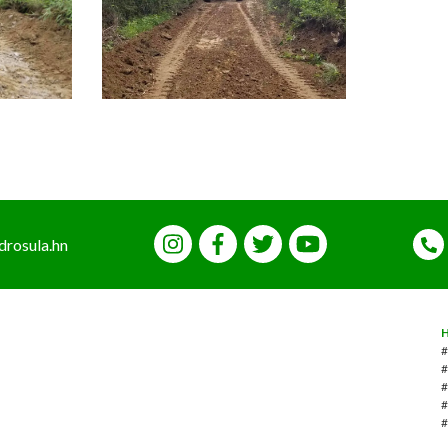
drosula.hn
#
#
#
#
#