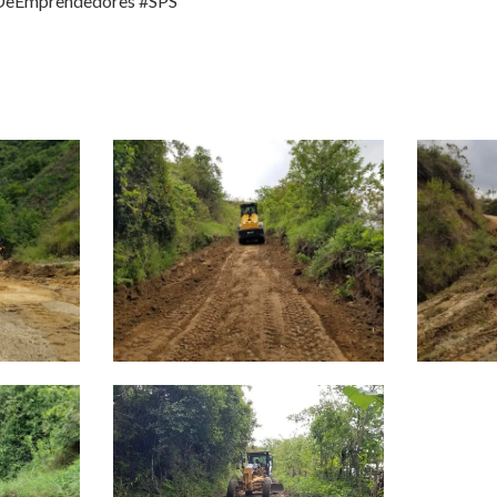
DeEmprendedores
#SPS