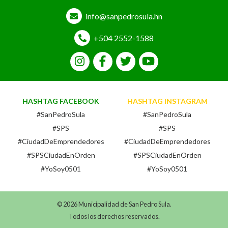
info@sanpedrosula.hn
+504 2552-1588
HASHTAG FACEBOOK
HASHTAG INSTAGRAM
#SanPedroSula
#SanPedroSula
#SPS
#SPS
#CiudadDeEmprendedores
#CiudadDeEmprendedores
#SPSCiudadEnOrden
#SPSCiudadEnOrden
#YoSoy0501
#YoSoy0501
© 2026 Municipalidad de San Pedro Sula.
Todos los derechos reservados.