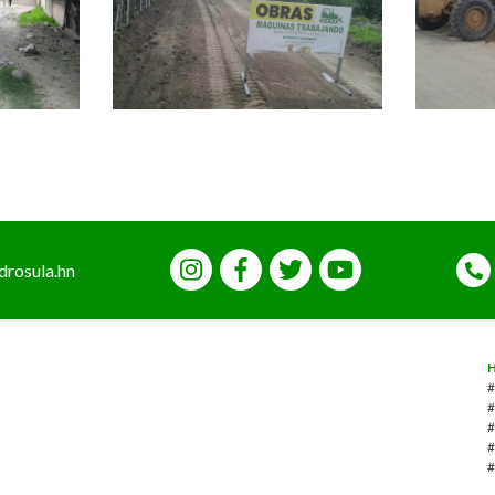
drosula.hn
#
#
#
#
#