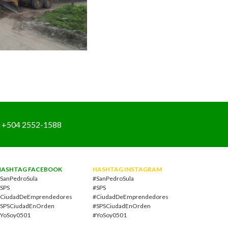
+504 2552-1588
HASHTAG FACEBOOK
HASHTAG INSTAGRAM
SanPedroSula
#SanPedroSula
SPS
#SPS
CiudadDeEmprendedores
#CiudadDeEmprendedores
SPSCiudadEnOrden
#SPSCiudadEnOrden
YoSoy0501
#YoSoy0501