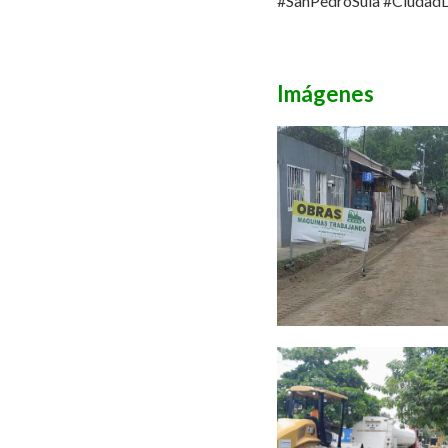
#SanPedroSula
#Ciudad
Imágenes