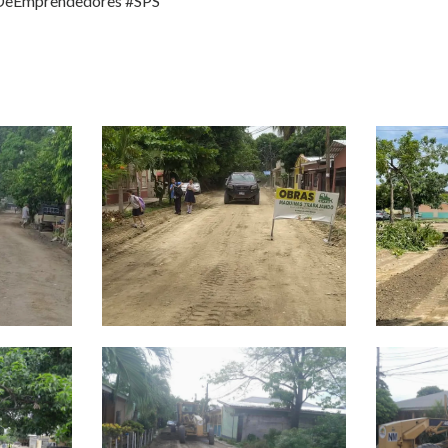
DeEmprendedores
#SPS