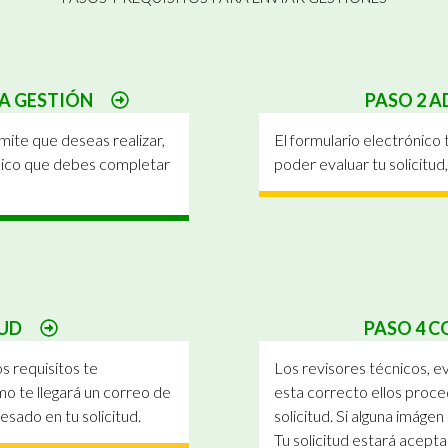
 LA GESTIÓN
PASO 2 
mite que deseas realizar,
El formulario electrónico 
ónico que debes completar
poder evaluar tu solicitud
ITUD
PASO 4 
s requisitos te
Los revisores técnicos, eva
mo te llegará un correo de
esta correcto ellos proce
esado en tu solicitud.
solicitud. Si alguna imágen 
Tu solicitud estará acepta