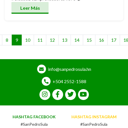
Leer Más
8
9
10
11
12
13
14
15
16
17
1
info@sanpedrosula.hn
+504 2552-1588
HASHTAG FACEBOOK
HASHTAG INSTAGRAM
#SanPedroSula
#SanPedroSula