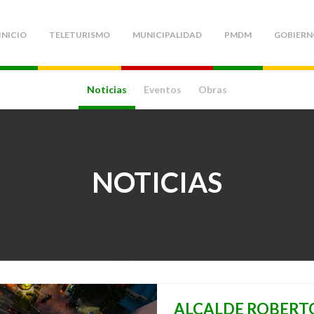
INICIO
TELETURISMO
MUNICIPALIDAD
PMDM
GOBIERN
Noticias
Eventos
Obras
NOTICIAS
ALCALDE ROBERT