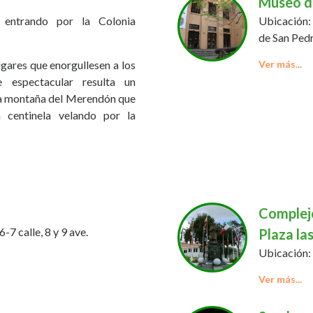
Museo de
 entrando por la Colonia
Ubicación: 
de San Pedr
ugares que enorgullesen a los
Informació
e espectacular resulta un
visitantes
 la montaña del Merendón que
personas y
centinela velando por la
Ciudad de
indigenas h
Ver Mapa
Complejo
-7 calle, 8 y 9 ave.
Plaza la
Ubicación: 
iona desde 1967, y es uno de
aticos de la ciudad, en
Información
de Frutas y Verduras frescas
para la ciu
as, hasta una gran variedad