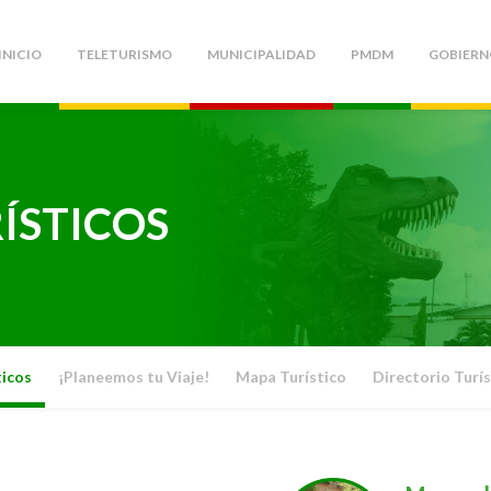
INICIO
TELETURISMO
MUNICIPALIDAD
PMDM
GOBIERN
ÍSTICOS
ticos
¡Planeemos tu Viaje!
Mapa Turístico
Directorio Turís