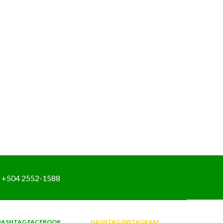
ón: En la Laguna de Jucutuma, habita una
e fauna; cuenta 400 héctarea de extensión, de
 300 están contaminadas, aunque por proyectos
mo idea el recatede 200 de estas áreas.
+504 2552-1588
HASHTAG FACEBOOK
HASHTAG INSTAGRAM