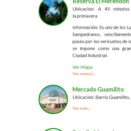
Reserva El Merendón
Ubicación: A 45 minutos
la primavera
Información: Es uno de los L
Sampedranos, sencillament
paseo por los vericuetos de
se impone como una gran 
Ciudad Industrial.
Ver Mapa
Mercado Guamilito
Ubicación: Barrio Guamilito, 6
Información: Este lugar func
los mercados mas emblem
Guamilito se encuentran des
de temporada, comidas tipic