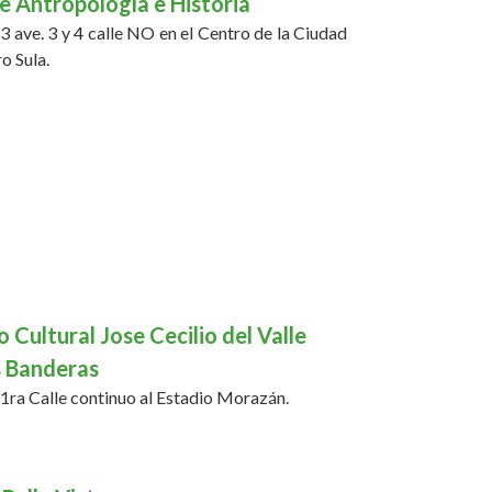
 Antropología e Historia
3 ave. 3 y 4 calle NO en el Centro de la Ciudad
o Sula.
n: Cuenta con varias salas en las que los
 podrán conocer sobre los origenes de las
 culturas que formaron la identidad de la
 San Pedro Sula desde mileneras etnias
asta los tiempos modernos.
 Cultural Jose Cecilio del Valle
s Banderas
1ra Calle continuo al Estadio Morazán.
: Espacio para eventos turisticos y culturales
dad.