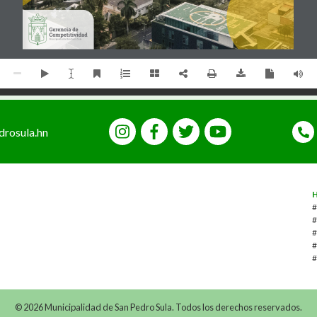
drosula.hn
#
#
#
#
#
© 2026 Municipalidad de San Pedro Sula.
Todos los derechos reservados.