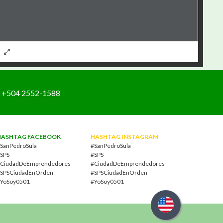
+504 2552-1588
HASHTAG FACEBOOK
HASHTAG INSTAGRAM
SanPedroSula
#SanPedroSula
SPS
#SPS
CiudadDeEmprendedores
#CiudadDeEmprendedores
SPSCiudadEnOrden
#SPSCiudadEnOrden
YoSoy0501
#YoSoy0501