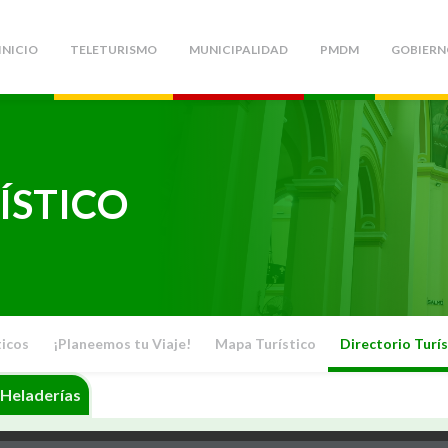
INICIO
TELETURISMO
MUNICIPALIDAD
PMDM
GOBIERN
ÍSTICO
ticos
¡Planeemos tu Viaje!
Mapa Turístico
Directorio Turís
 Heladerías