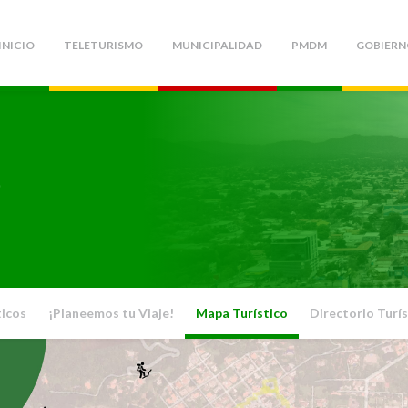
INICIO
TELETURISMO
MUNICIPALIDAD
PMDM
GOBIERN
O
ticos
¡Planeemos tu Viaje!
Mapa Turístico
Directorio Turís