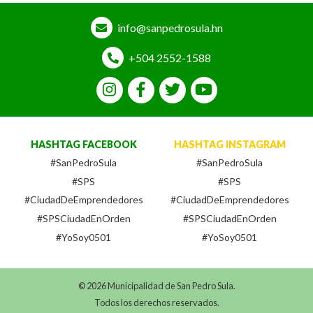
info@sanpedrosula.hn
+504 2552-1588
HASHTAG FACEBOOK
HASHTAG INSTAGRAM
#SanPedroSula
#SanPedroSula
#SPS
#SPS
#CiudadDeEmprendedores
#CiudadDeEmprendedores
#SPSCiudadEnOrden
#SPSCiudadEnOrden
#YoSoy0501
#YoSoy0501
© 2026 Municipalidad de San Pedro Sula.
Todos los derechos reservados.